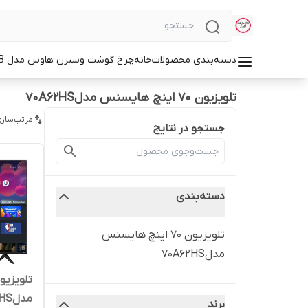
دسته‌بندی محصولات
خانه
چرخ گوشت وسترن هاوس مدل WMG-3750B
تلویزیون ۷۰ اینچ هایسنس مدل70A62HS
مرتب‌سازی
جستجو در نتایج
دسته‌بندی
تلویزیون ۷۰ اینچ هایسنس
مدل70A62HS
مدل70A62HSفورکی اسمارت هوشمند
برند