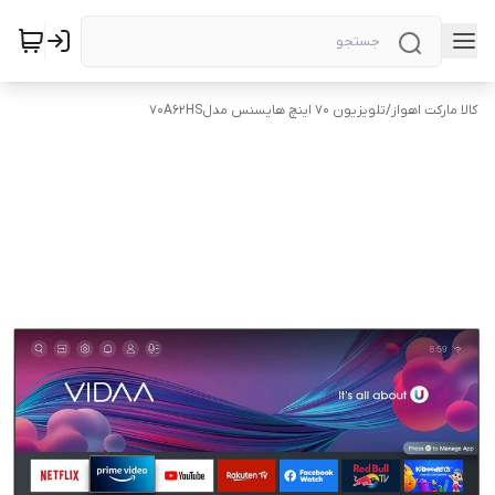
کالا مارکت اهواز
/
تلویزیون ۷۰ اینچ هایسنس مدل70A62HS