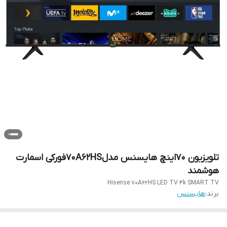
تلویزیون ۷۰اینچ هایسنس مدل70A62HSفورکی اسمارت
هوشمند
Hisense 70A62HS LED TV 4k SMART TV
برند:
هایسنس