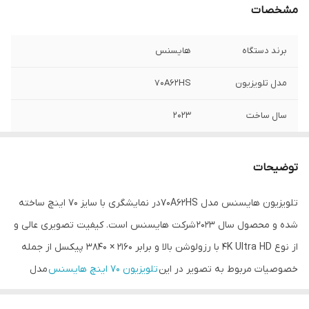
مشخصات
برند دستگاه
هایسنس
مدل تلویزیون
70A62HS
سال ساخت
۲۰۲۳
کشور سازنده
چین
توضیحات
کیفیت تصویر
4K
تلویزیون هایسنس مدل 70A62HSدر نمایشگری با سایز 70 اینچ ساخته
دوگیرنده داخلی و
دوگیرنده داخلی و رسیور فورکی
شده و محصول سال 2023 شرکت هایسنس است. کیفیت تصویری عالی و
رسیور
از نوع 4K Ultra HD با رزولوشن بالا و برابر 2160 × 3840 پیکسل از جمله
قطر صفحه نمایش
۱۷۷ سانت
خصوصیات مربوط به تصویر در این
تلویزیون 70 اینچ هایسنس
مدل
A62HS هستند. اما علاوه بر آن ها مجهز به دیگر قابلیت های بی نظیر
رزولوشن تصویر
2160*3840