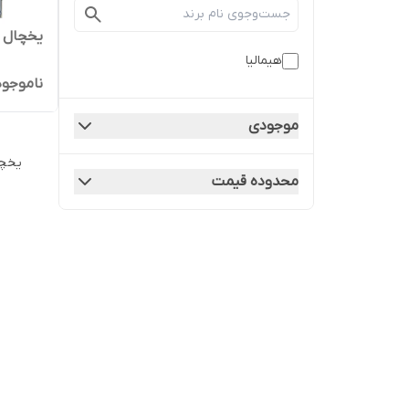
یخچال ف
هیمالیا
ناموجود
موجودی
یخچا
محدوده قیمت