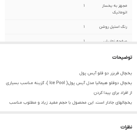
مجهز به یخساز
۱
اتوماتیک
رنگ استیل روشن
۱
صفحه نمایش
۱
لمسی هوشمند
توضیحات
چراغ ال ای دی
۱
یخچال فریزر دو قلو آیس پول
قابلیت اتصال اب
۱
یخچال دوقلو هیمالیا مدل آیس پول( Ice Pool )، گزینه مناسب بسیاری
شهری و فیلتر
تصفیه اب
از افراد برای پیدا کردن
یخچالهای جادار است. این محصول با حجم مفید زیاد و مطلوب مناسب
خانواده ها می باشد و
ظاهر آن نیز دارای یک طراحی یکپارچه و سراسری است به صورتی که
نظرات
یخچال دوقلو به صورت یک