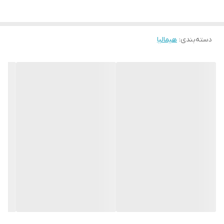
محصول واحد به نظر میرسد. در این محصول، یخچال در سمت راست و
فریزر در قسمت چپ آن
دسته‌بندی
:
هیمالیا
قرار گرفته است .در یخچال فریزر هیمالیا مدل آیس پول (Ice Pool ) ،
شما میتوانید یکی از پرحجم ترین محصولات
شرکت هیمالیا را مشاهده کنید و در صورت نیاز هم شرکت امکان مجزا
کردن این دو محصول را
برای شما فراهم می نماید . این یخچال امکانات زیادی مانند عیب یاب
خودکار، محفظه بیگ باکس
( Big Box ) ، محفظه ی کنترل رطوبت ، یخساز خودکار و غیره دارد.