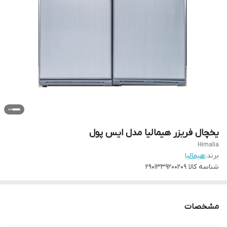
یخچال فریزر هیمالیا مدل ایس پول
Himalia
برند:
هیمالیا
شناسه کالا
2901339200209
مشخصات