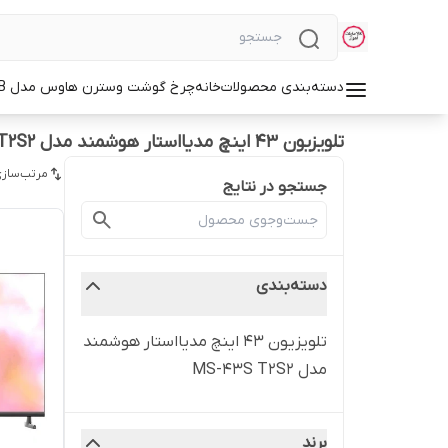
دسته‌بندی محصولات
خانه
چرخ گوشت وسترن هاوس مدل WMG-3750B
تلویزیون ۴۳ اینچ مدیااستار هوشمند مدل MS-43S T2S2
مرتب‌سازی
جستجو در نتایج
دسته‌بندی
تلویزیون ۴۳ اینچ مدیااستار هوشمند
مدل MS-43S T2S2
برند