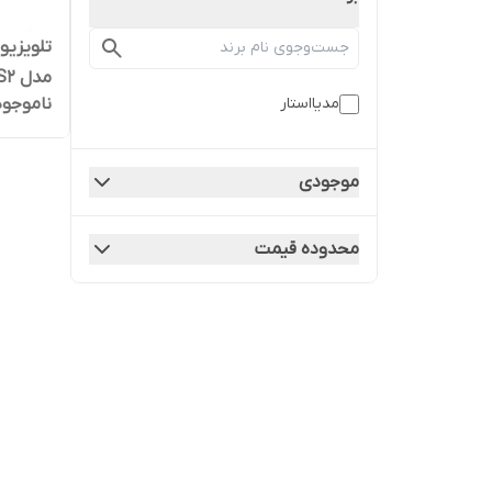
مدل MS-43S T2S2
ناموجود
مدیااستار
موجودی
محدوده قیمت