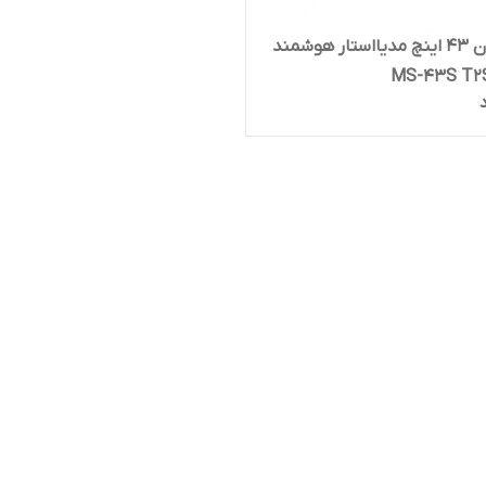
تلویزیون 43 اینچ مدیااستار هوشمند