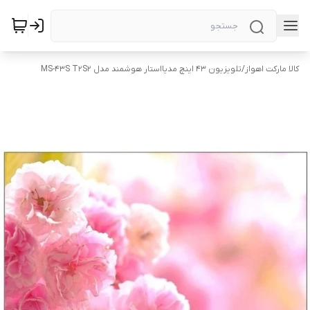
کالا مارکت اهواز
/
تلویزیون ۴۳ اینچ مدیااستار هوشمند مدل MS-43S T2S2