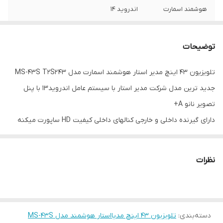
هوشمند اسمارت
اندروید ۱۴
سال ساخت
۲۰۲۵
توضیحات
پنل تصویر
نانو A+
تلویزیون ۴۳ اینچ مدیر استار هوشمند اسمارت مدل ۴۳ MS-43S T2S2
تمام صفحه بدون
بدون فرم تمام صفحه
جدید ترین مدل شرکت مدیر استار با سیستم عامل اندروید۱۳ با پنل
فرم
تصویر نانو A+
قابلیت اتصال به
دارد
دارای گیرنده داخلی و خارجی کنالهای داخلی کیفیت HD ساپورت میکنه
تلفن همراه
محصول با کیفیت و خوش قیمت از شرکت مدیر استار
اتصال بلوتوث
دارد
نظرات
دارای پورت USB
۲ عدد
گیرنده دیجیتال و
۲ گیرنده
رسیور داخلی
دسته‌بندی
:
تلویزیون ۴۳ اینچ مدیااستار هوشمند مدل MS-43S