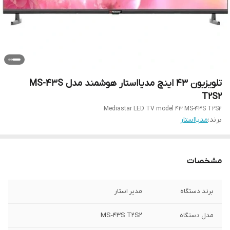
تلویزیون 43 اینچ مدیااستار هوشمند مدل MS-43S
T2S2
Mediastar LED TV model 43 MS-43S T2S2
برند:
مدیااستار
مشخصات
برند دستگاه
مدیر استار
مدل دستگاه
MS-43S T2S2