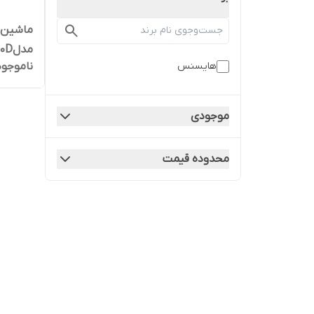
ماشین 
مدلWFKV8010Dظرفیت8کیلوگرم
ناموجود
هایسنس
موجودی
محدوده قیمت