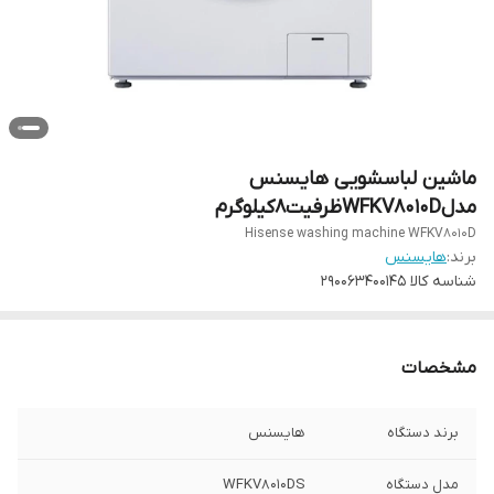
ماشین لباسشویی هایسنس
مدلWFKV8010Dظرفیت8کیلوگرم
Hisense washing machine WFKV8010D
برند:
هایسنس
شناسه کالا
290063400145
مشخصات
برند دستگاه
هایسنس
مدل دستگاه
WFKV8010DS