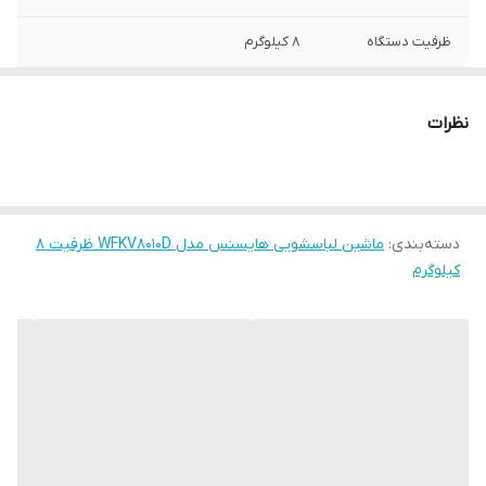
ظرفیت دستگاه
۸ کیلوگرم
گارانتی
شرکتی زرین نمای کاسپین
نظرات
برنامه های شستشو
۱۵ برنامه شستشو
نوع موتور دستگاه
تسمه اینورتر
دسته‌بندی
:
ماشین لباسشویی هایسنس مدل WFKV8010D ظرفیت 8
گرید مصرف انرژی
A+++
کیلوگرم