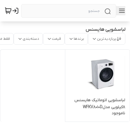
لباسشویی هایسنس
پربازدیدترین
برندها
قیمت
دسته‌بندی
فقط م
لباسشویی اتوماتیک هایسنس
8کیلویی مدلWFKV8010D
ناموجود