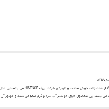
دقیقه می باشد. این مدل از لباسشویی دارای 15برنامه اتوماتیک و 5 حالت انتخابی جهت شستشوی آسان