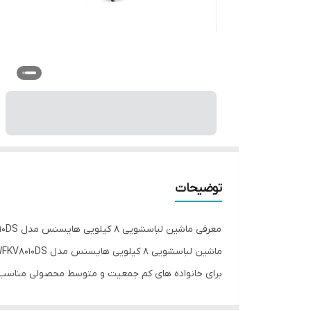
توضیحات
معرفی ماشین لباسشویی 8 کیلویی هایسنس مدل WFKV8010DS
ماشین لباسشویی 8 کیلویی هایسنس مدل WFKV8010DS از محصولات خوش ساخت و کاربردی شرکت بزرگ HISENSE می باشد.این مدل از