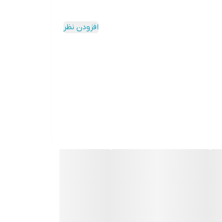
مدل WFKV8010DS منحصربفرد بوده و بسیار زیبا می
افزودن نظر