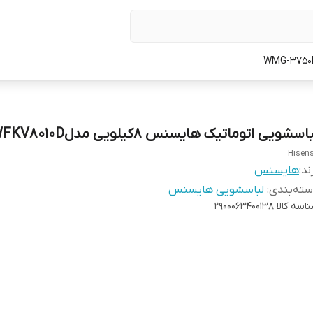
اسشویی اتوماتیک هایسنس 8کیلویی مدلWFKV8010D
Hisen
ند:
هایسنس
ته‌بندی
:
لباسشویی هایسنس
اسه کالا
2900063400138