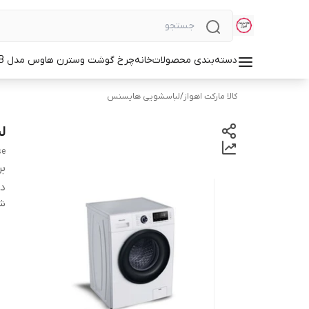
دسته‌بندی محصولات
خانه
چرخ گوشت وسترن هاوس مدل WMG-3750B
کالا مارکت اهواز
/
لباسشویی هایسنس
لب
se
بر
دس
شن