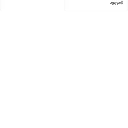
ناموجود
سایز 55 اینچ