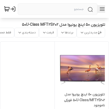
تلویزیون ۵۰ اینچ یونیوا مدل 50U-Class MFT2S202
جدیدترین
برندها
قیمت
دسته‌بندی
فقط محص
تلویزیون ۵۰ اینچ یونیوا مدل
50U-Class/MFT2S202 فورکی
ناموجود
اسمارت