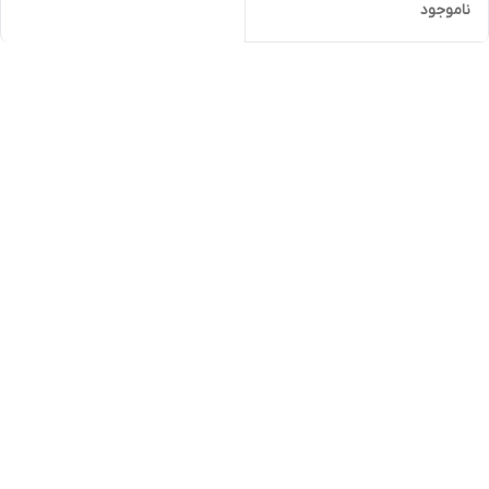
ناموجود
اسمارت هوشمند دوکنترله