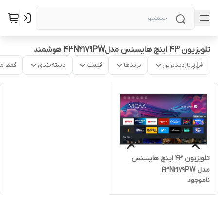
تلویزیون ۴۳ اینچ هایسنس مدل43N2179PW هوشمند
پربازدیدترین
برندها
قیمت
دسته‌بندی
فقط م
تلویزیون ۴۳ اینچ هایسنس
مدل 43N2179PW
ناموجود
هوشمند43A4Q