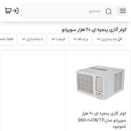
کولر گازی پنجره ای ۲۰ هزار سوپرانو
جدیدترین
برندها
قیمت
دسته‌بندی
فقط محص
کولر گازی پنجره ای ۲۰ هزار
سوپرانو مدلSNO-20CW/TP
ناموجود