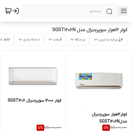
کولر ۱۲هزار سوپرجنرال مدل SGST1206N
پربازدیدترین
برندها
قیمت
دسته‌بندی
فقط م
کولر 12000 سوپرجنرال SGST1206
کولر۱۲هزار سوپرجنرال
مدلSGST1206N
55,000,000
55,000,000
5
%
5
%