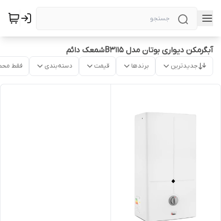
آبگرمکن دیواری بوتان مدل B3115شمعک دائم
جدیدترین
برندها
قیمت
دسته‌بندی
فقط محص