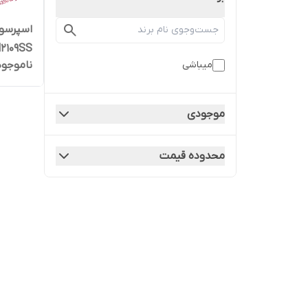
2109SS
ناموجود
میباشی
موجودی
محدوده قیمت