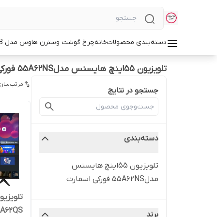
دسته‌بندی محصولات
خانه
چرخ گوشت وسترن هاوس مدل WMG-3750B
تلویزیون 55اینچ هایسنس مدل55A62NS فورکی اسمارت
مرتب‌سازی
جستجو در نتایج
دسته‌بندی
تلویزیون 55اینچ هایسنس
مدل55A62NS فورکی اسمارت
55A62QS فورکی اسمارت
برند