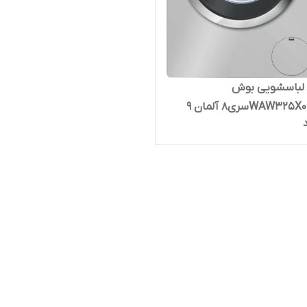
لباسشویی بوش
مدلWAW325X0EGسری۸ آلمان ۹