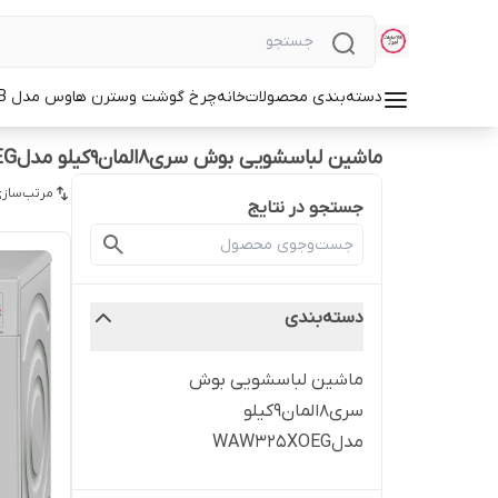
دسته‌بندی محصولات
خانه
چرخ گوشت وسترن هاوس مدل WMG-3750B
ماشین لباسشویی بوش سری۸المان۹کیلو مدلWAW325XOEG
مرتب‌سازی
جستجو در نتایج
دسته‌بندی
ماشین لباسشویی بوش
سری۸المان۹کیلو
مدلWAW325XOEG