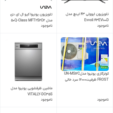
تلویزیون ایوولی ۴۳ اینچ مدل
تلویزیون یونیوا کیو ال ای دی
Evvoli 43EV100D
مدل 50Q-Class MFT2S2O2
ناموجود
ناموجود
کولرگازی یونیوا مدلUN-MS12C
FROST ظرفیت۱۲۰۰۰ سرد خالی
گرمسیری
ماشین ظرفشویی یونیوا مدل
VITALLY-DC35S
ناموجود
ناموجود