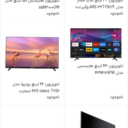
تلویزیون 32 اینچ مدیا استار
تلویزیون هایسنس ۵۵ اینچ مدل
مدل MS-32T2S2/Fدوگیرنده
55N3000UW
ناموجود
ناموجود
تلویزیون ۴۳ اینچ هایسنس
مدل 43N2179PW
هوشمند43A4Q
تلویزیون ۴۲ اینچ یونیوا مدل
42S-class T2S2 اسمارت
ناموجود
ناموجود
هوشمند دوگیرنده