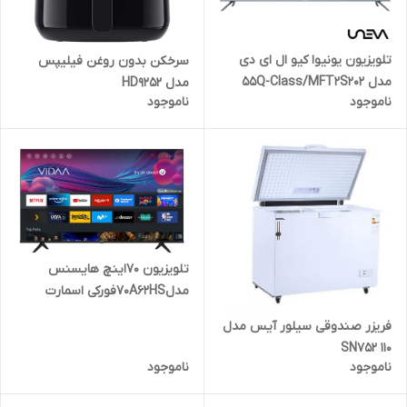
تلویزیون یونیوا کیو ال ای دی
سرخکن بدون روغن فیلیپس
مدل 55Q-Class/MFT2S202
مدل HD9252
ناموجود
ناموجود
تلویزیون ۷۰اینچ هایسنس
مدل70A62HSفورکی اسمارت
هوشمند
فریزر صندوقی سیلور آیس مدل
110 SN752
ناموجود
ناموجود