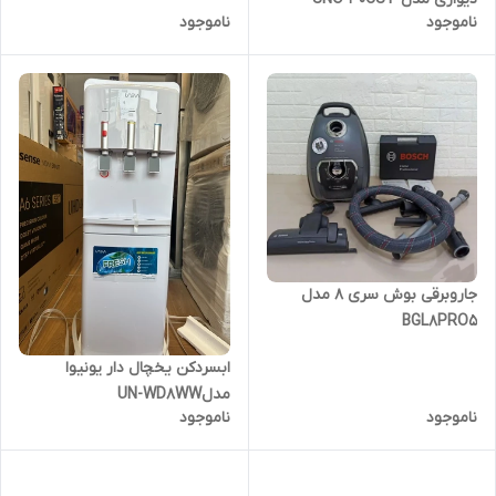
ناموجود
ناموجود
جاروبرقی بوش سری ۸ مدل
BGL8PRO5
ابسردکن یخچال دار یونیوا
مدلUN-WD8WW
ناموجود
ناموجود