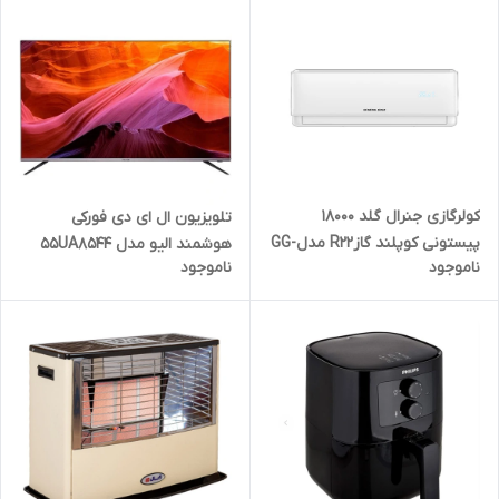
کولرگازی جنرال گلد ۱۸۰۰۰
تلویزیون ال ای دی فورکی
پیستونی کوپلند گازR22 مدلGG-
هوشمند الیو مدل 55UA8544
ناموجود
ناموجود
AP18000 ULTRA
سایز 55 اینچ