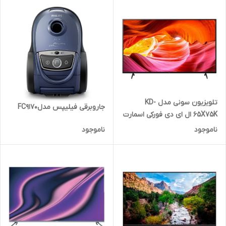
تلویزیون سونی مدل KD-
جاروبرقی فیلیپس مدلFC9170
65X75K ال ای دی فورکی اسمارت
هوشمند
ناموجود
ناموجود