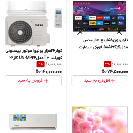
تلویزیون۵۸اینچ هایسنس
مدل58A62QS فورکی اسمارت
کولر۲۴هزار یونیوا موتور پیستونی
هوشمند
کوپلند T3مدلUN-MP24 گاز۲۲
160,000,000
80,000,000
12
%
6
%
140,000,000
74,500,000
افزودن به سبد
افزودن به سبد