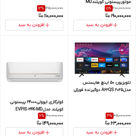
MP18
موتورپیستونی کوپلندMD
125,000,000
200,000,000
12
%
5
%
مدلEVPIS-30K-MD
110,000,000
190,000,000
افزودن به سبد
افزودن به سبد
تلویز‌یون ۵۰ اینچ هایسنس
مدلA62QS ۲۰۲۵ دوگیرنده فورکی
اسمارت
کولرگازی ایوولی24000 پیستونی
کوپلند مدلEVPIS-24K-MD
160,000,000
65,000,000
6
%
3
%
149,000,000
63,000,000
افزودن به سبد
افزودن به سبد