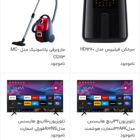
سرخکن فیلیپس مدل HD9270
جاروبرقی پاناسونیک مدل MC-
CG713
ناموجود
ناموجود
تلویزیون٣٢اینچ هایسنس
تلویزیون۵۰اینچ هایسنس
مدل32A4Kاسمارت هوشمند
مدلA62NSفورکی اسمارت
ناموجود
ناموجود
دوگیرنده سفارش اروپا