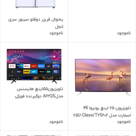
یخچال فریزر دوقلو سینور سری
انجل
ناموجود
ناموجود
تلویزیون۵۵اینچ هایسنس
مدلA62QS دوگیرنده فورکی
اسمارت۲۰۲۵
تلویزیون 65 اینچ یونیوا 4K
اسمارت مدل 65U-Class/T2S202
ناموجود
ناموجود