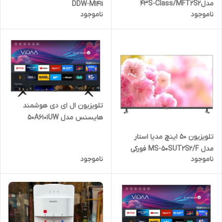
مدل43S-Class/MFT2S2
DDW-M1411
ناموجود
ناموجود
اسمارت هوشمند دوکنترله
تلویزیون ال ای دی هوشمند
هایسنس مدل 50A6101UW
تلویزیون ۵۰ اینچ مدیا استار
مدل MS-50SUT2S2/F فورکی
ناموجود
ناموجود
اسمارت هوشمند