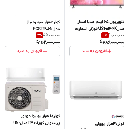
تلویزیون ۶۵ اینچ مدیا استار
کولر۱۲هزار سوپرجنرال
مدلMS۶۵۱۴-4Kفورکی اسمارت
مدلSGST1206N
55,000,000
90,000,000
5
%
4
%
هوشمند
52,000,000
86,000,000
افزودن به سبد
افزودن به سبد
کولر۱۸ هزار یونیوا موتور
پیستونی کوپلندT3مدلUN-
کولر۳۰هزار ایوولی