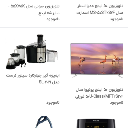
تلویزیون ۵۰ اینج مدیا استار
تلویزیون سونی مدل 55X75K -
مدل MS-50ST2S2F اسمارت
سایز 55 اینچ
ناموجود
ناموجود
هوشمند دوگیرنده
ابمیوه گیر چهارکاره سیلور کرست
مدل SL-2021
تلویزیون ۵۰ اینچ یونیوا مدل
50U-Class/MFT2S202 فورکی
ناموجود
ناموجود
اسمارت