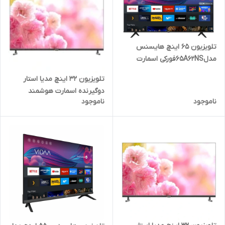
تلویزیون ۶۵ اینچ هایسنس
مدل65A62NSفورکی اسمارت
هوشمند
تلویزیون ٣٢ اینچ مدیا استار
دوگیرنده اسمارت هوشمند
ناموجود
ناموجود
مدلMS-32ST2S2/F