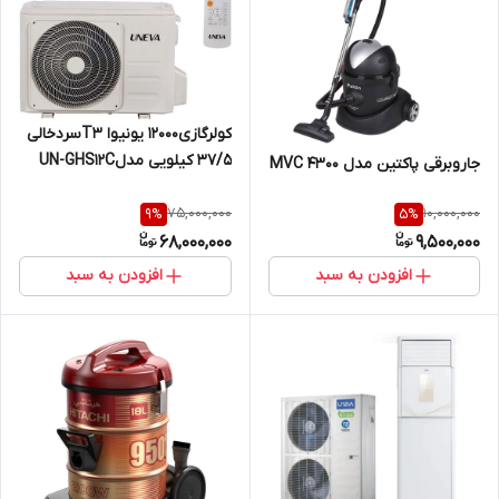
کولرگازی۱۲۰۰۰ یونیوا T3سردخالی
۳۷/۵ کیلویی مدلUN-GHS12C
جاروبرقی پاکتین مدل MVC 4300
FROST T3
75,000,000
10,000,000
9
%
5
%
68,000,000
9,500,000
افزودن به سبد
افزودن به سبد