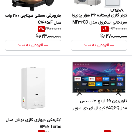
کولر گازی ایستاده 36 هزار یونیوا
جاروبرقی سطلی هیتاچی ۲۱۰۰ وات
سردخالی اسکرول مدل MF36CD
مدل CV-950F
24,000,000
293,000,000
4
%
7
%
FROST SCROLL T3
23,000,000
270,000,000
افزودن به سبد
افزودن به سبد
تلویزیون ۶۵ اینچ هایسنس
مدل65Q61Q کیو ال ای دی سوپر
فورکی
آبگرمکن دیواری گازی بوتان مدل
B3115 Turbo