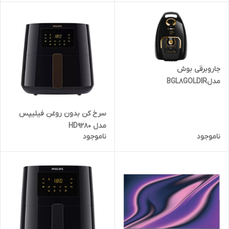
جاروبرقی بوش
مدلBGL8GOLDIR
سرخ کن بدون روغن فیلیپس
مدل HD9280
ناموجود
ناموجود