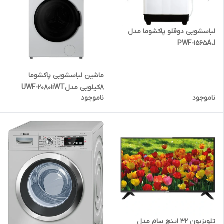
لباسشویی دوقلو پاکشوما مدل
PWF-1565AJ
ماشین لباسشویی پاکشوما
۸کیلویی مدلUWF-20801iWT
ناموجود
ناموجود
تمام اتوماتیک
تلویزیون ۳۲ اینچ سام مدل