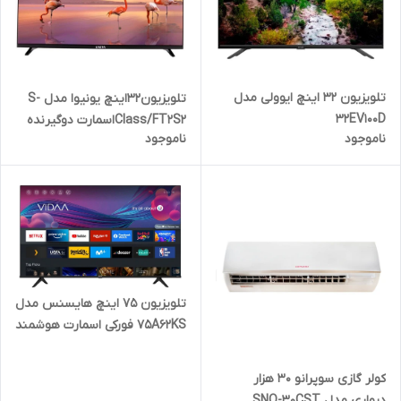
تلویزیون 32 اینچ ایوولی مدل
تلویزیون۳۲اینچ یونیوا مدل S-
32EV100D
Class/FT2S2اسمارت دوگیرنده
ناموجود
ناموجود
تلویزیون ۷۵ اینچ هایسنس مدل
75A62KS فورکی اسمارت هوشمند
کولر گازی سوپرانو ۳۰ هزار
دیواری مدل SNO-30CST