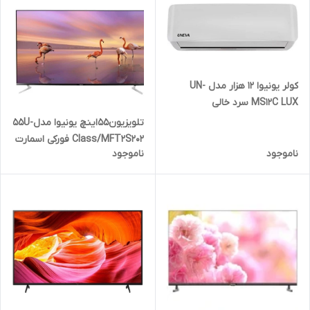
کولر یونیوا ۱۲ هزار مدل UN-
MS12C LUX سرد خالی
تلویزیون۵۵اینچ یونیوا مدل55U-
Class/MFT2S202 فورکی اسمارت
ناموجود
ناموجود