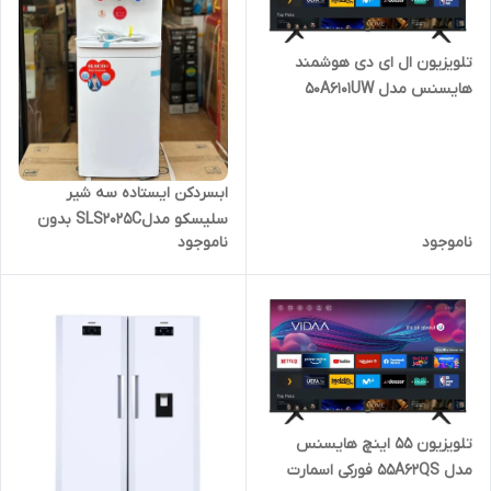
تلویزیون ال ای دی هوشمند
هایسنس مدل 50A6101UW
ابسردکن ایستاده سه شیر
سلیسکو مدلSLS2025C بدون
ناموجود
ناموجود
یخچال
تلویزیون ۵۵ اینچ هایسنس
مدل 55A62QS فورکی اسمارت