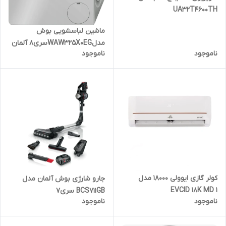
UA32T4600TH
ماشین لباسشویی بوش
مدلWAW325X0EGسری۸ آلمان
ناموجود
ناموجود
۹ کیلو
کولر گازی ایوولی 18000 مدل
جارو شارژی بوش آلمان مدل
EVCID 18K MD 1
BCS711GB سری۷
ناموجود
ناموجود