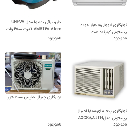
جارو برقی یونیوا مدل UNEVA
کولرگازی ایوولی۱۸ هزار موتور
VMBT25-Atom قدرت ۲۵۰۰ وات
پیستونی کوپلند هند
ناموجود
ناموجود
مدلEVPIS-18K-MQ
کولرگازی جنرال هایس ۱۲۰۰۰ هزار
کولرگازی پنجره ای18000 اجنرال
پیستونی مدلAXGS18AUTH
ناموجود
ناموجود