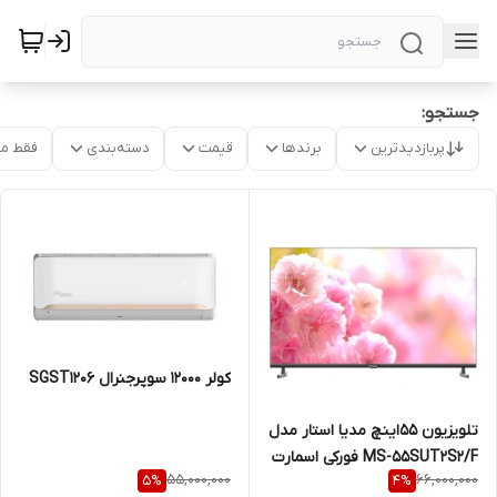
جستجو:
پربازدیدترین
برندها
قیمت
دسته‌بندی
فقط م
کولر 12000 سوپرجنرال SGST1206
تلویزیون ۵۵اینچ مدیا استار مدل
MS-55SUT2S2/F فورکی اسمارت
55,000,000
66,000,000
5
%
4
%
هوشمند دوگیرنده