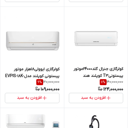
کولرگازی جنرال گلد۲۴۰۰۰موتور
کولرگازی ایوولی۱۸هزار موتور
پیستونیT3 کوپلند هند
پیستونی کوپلند مدلEVPIS-18K-
120,000,000
140,000,000
9
%
11
%
مدلGG-AP24000ULTRA
MD
109,000,000
124,000,000
افزودن به سبد
افزودن به سبد