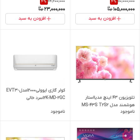
24,200,000
110,000,000
4
%
4
%
23,000,000
105,000,000
افزودن به سبد
افزودن به سبد
کولر گازی ایوولی12000مدلEVT3-
تلویزیون 43 اینچ مدیااستار
12K-MD-2GCسرد خالی
هوشمند مدل MS-43S T2S2
۳۵کیلویی
ناموجود
ناموجود