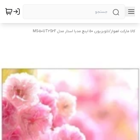
کالا مارکت اهواز
/
تلویزیون ۵۰ اینچ مدیا استار مدل MS-50UT2S2F