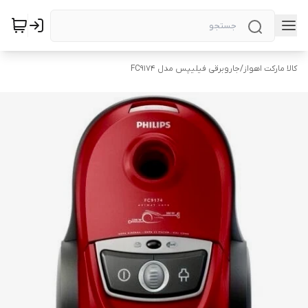
کالا مارکت اهواز
/
جاروبرقی فیلیپس مدل FC9174