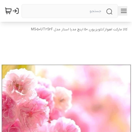
کالا مارکت اهواز
/
تلویزیون ۵۰ اینچ مدیا استار مدل MS-50UT2S2F