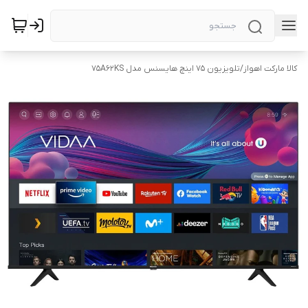
کالا مارکت اهواز
/
تلویزیون ۷۵ اینچ هایسنس مدل 75A62KS