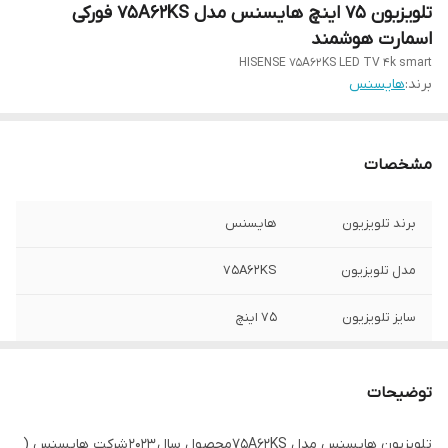
تلویزیون ۷۵ اینچ هایسنس مدل 75A62KS فورکی
اسمارت هوشمند
HISENSE 75A62KS LED TV 4k smart
برند:
هایسنس
مشخصات
برند تلویزیون
هایسنس
مدل تلویزیون
75A62KS
سایز تلویزیون
۷۵ اینچ
قطر صفحه نمایش
۱۸۹سانتی متر
توضیحات
تکنولوژی صفحه
LED 4K فورکی
نمایش
تلویزیون هایسنس مدل 75A62KSمحصول سال 2023 شرکت هایسنس (