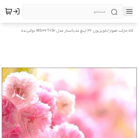
کالا مارکت اهواز
/
تلویزیون 32 اینچ مدیااستار مدل MS-32T2S2 دوگیرنده