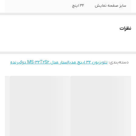
سایز صفحه نمایش
۳۲ اینچ
دوگیرنده داخلی و
دوگیرنده داخلی و رسیور
رسیور
نظرات
قطر صفحه نمایش
۸۰ سانتی متر
کیفیت تصویر
فول اچ دی
دسته‌بندی
:
تلویزیون 32 اینچ مدیااستار مدل MS-32T2S2 دوگیرنده
دارای پورت HDMI
۳ عدد
دارای پورت USB
۲ عدد
پورت AV
دارد
کیفیت صدا
۲۰ وات
رزولوشن تصویر
۱۰۸۰P فول اچ دی