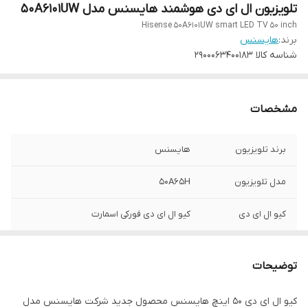
تلویزیون ال ای دی هوشمند هایسنس مدل 50A6101UW
Hisense 50A6101UW smart LED TV 50 inch
برند:
هایسنس
شناسه کالا
2900063400183
مشخصات
برند تلویزیون
هایسنس
مدل تلویزیون
50A65H
کیو ال ای دی
کیو ال ای دی فورکی اسمارت
تکنولوژی صفحه
کوانتوم دات کالر
نمایش
توضیحات
کیفیت تصویر
فورکی کیو ال ای دی
کیو ال ای دی ۵۰ اینچ هایسنس محصول جدید شرکت هایسنس مدل