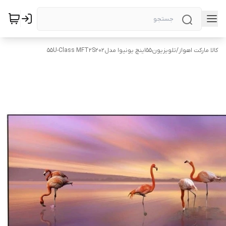
کالا مارکت اهواز
/
تلویزیون۵۵اینچ یونیوا مدل55U-Class MFT2S202