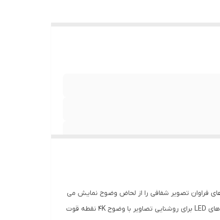
د صفحه شیشه ای و وجود پیکسل های فراوان تصویر شفافی را از لحاض وضوح نمایش می
دهد تا با سایز بزرگ این تلویزیون که می تواند مناسب برای اتاق های بزرگ باشد تصاویری زیبا را بتوان مشاهده کرد. بهره گیری از لامپ های LED برای روشنایی تصاویر با وضوح 4K نقطه قوت