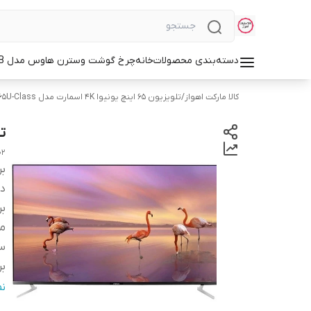
دسته‌بندی محصولات
خانه
چرخ گوشت وسترن هاوس مدل WMG-3750B
کالا مارکت اهواز
/
تلویزیون ۶۵ اینچ یونیوا 4K اسمارت مدل ۶۵U-Class
تلویزی
02
بر
دس
بر
مد
س
بر
کش
ن
س