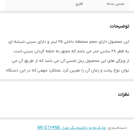
جنس بدنه
فلزی
برنامه های پخت
۹ برنامه
توضیحات
توان دستگاه
۸۰۰ وات
این محصول دارای حجم محفظه داخلی 25 لیتر و دارای سینی شیشه ای
نمایشگر LED
دارد
به قطر 28 سانتی متر می باشد که مجهز به حلقه گردان سینی است.
صفحه نمایش
دارد
از ویژگی های این محصول پنل لمسی آن می باشد که از طریق آن می
لمسی هوشمند
توان نوع پخت و زمان آن را تعیین کرد. عملکرد مهمی که در این دستگاه
وجود دارد قابلیت یخ زادیی آن می باشد که به راحتی می تواند بعد از
قطر صفحه گردان
۲۸۸
درآوردن مواد غذایی از فریزر آن را به سرعت ستفاده کنید.
نظرات
قفل کودک
دارد
این محصول مجهز به منوی پخت خودکار است که به شما این امکان را
می دهد که غذاهای خود را فقط با تنظیم وزن پخت نمایید. همچنین
رنگ دستگاه
مشکی
دارای 9 برنامه پخت می باشد.
سینی گردون
دارد
دسته‌بندی
:
مایکروویو پاناسونیک مدل NN-ST34NB
از ویژگی های مهم این محصول دکمه Quick3 می باشد که می توانید