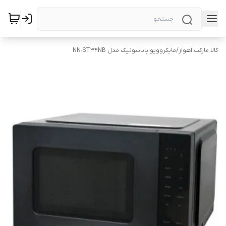
کالا مارکت اهواز
/
مایکروویو پاناسونیک مدل NN-ST34NB