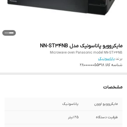
مایکروویو پاناسونیک مدل NN-ST34NB
Microwave oven Panasonic model NN-ST34NB
برند:
پاناسونیک
شناسه کالا
2800000055318
مشخصات
مایکروویو اوون
پاناسونیک
ظرفیت دستگاه
۲۵ لیتر