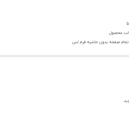
۳۸۴۰*۲۱۶۰
رای پورت USB
:
دارد
رای پورت HDMI
:
دارد
دالبی
۲۰ وات
صالت محصول
د تمام صفحه بدون حاشیه فرم لس
دارد
دارد
کیفیت فورکی
۸ گیگ
تمام صفحه بدون قاب
دوگیرنده فول
ید.
دارد
فول
دارد