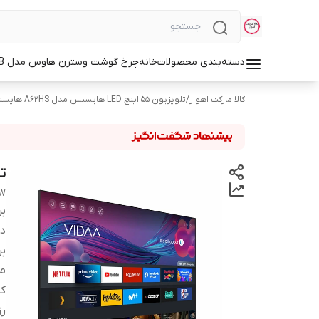
دسته‌بندی محصولات
خانه
چرخ گوشت وسترن هاوس مدل WMG-3750B
کالا مارکت اهواز
/
تلویزیون ۵۵ اینچ LED هایسنس مدل A62HS هایسنس
تل
UW
بر
دس
بر
م
ک
ر