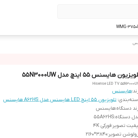
ویزیون هایسنس ۵۵ اینچ مدل 55N3000UW
Hisense LED TV 55N3000
ند:
هایسنس
ته‌بندی
:
تلویزیون ۵۵ اینچ LED هایسنس مدل A62HS هایسنس
ند دستگاه
:
هایسنس
دل دستگاه
:
55A62HS
یفیت تصویر
:
فورکی 4K
زولوشن تصویر
:
۳۸۴۰*۲۱۶۰