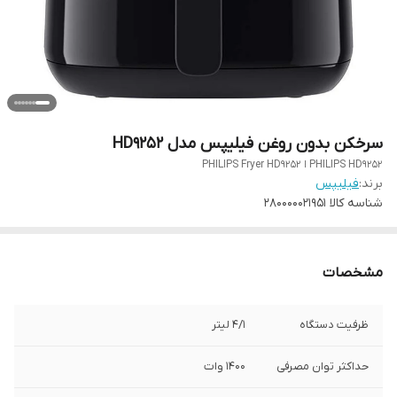
سرخکن بدون روغن فیلیپس مدل HD9252
PHILIPS HD9252 ا PHILIPS Fryer HD9252
برند:
فیلیپس
شناسه کالا
280000021951
مشخصات
ظرفیت دستگاه
۴/۱ لیتر
حداکثر توان مصرفی
۱۴۰۰ وات