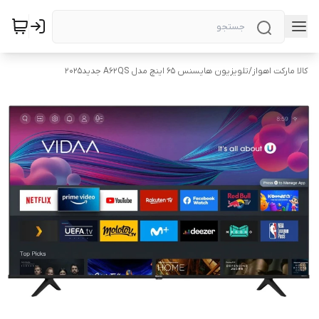
کالا مارکت اهواز
/
تلویزیون هایسنس ۶۵ اینچ مدل A62QS جدید۲۰۲۵