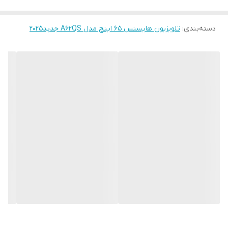
قابلیت وب گردی
دارد
دسته‌بندی
:
تلویزیون هایسنس ۶۵ اینچ مدل A62QS جدید۲۰۲۵
هوش مصنوعی Al
دارد
حالت بازی گیم مود
دارد
دستیار صوتی
دارد
ALEXA
اپل تی وی
دارد
کیفیت تصویر
کیو فورکی