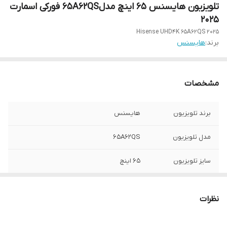
تلویزیون هایسنس ۶۵ اینچ مدل65A62QS فورکی اسمارت
۲۰۲۵
Hisense UHD4K 65A62QS 2025
برند:
هایسنس
مشخصات
برند تلویزیون
هایسنس
مدل تلویزیون
65A62QS
سایز تلویزیون
۶۵ اینچ
سفارش اروپا
اروپایی
نظرات
دوگیرنده داخلی و
دارد
رسیور