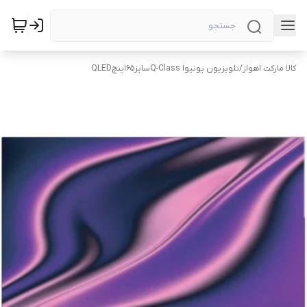
کالا مارکت اهواز
/
تلویزیون یونیوا Q-Classسایز۶۵اینچQLED