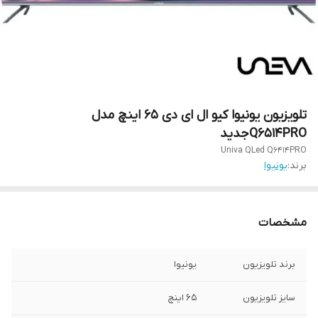
تلویزیون یونیوا کیو ال ای دی ۶۵ اینچ مدل
Q6514PROجدید
Univa QLed Q6414PRO
برند:
یونیوا
مشخصات
برند تلویزیون
یونیوا
سایز تلویزیون
۶۵ اینچ