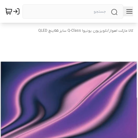
کالا مارکت اهواز
/
تلویزیون یونیوا Q-Class سایز ۵۵اینچ QLED