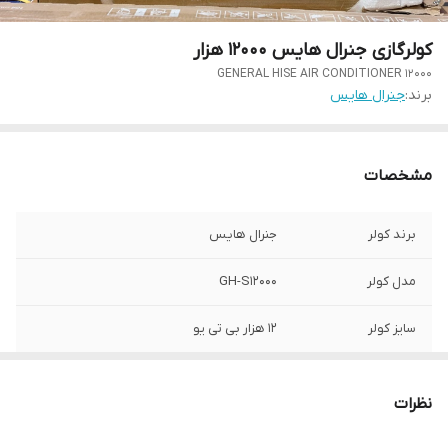
کولرگازی جنرال هایس ۱۲۰۰۰ هزار
GENERAL HISE AIR CONDITIONER 12000
برند:
جنرال هایس
مشخصات
برند کولر
جنرال هایس
مدل کولر
GH-S12000
سایز کولر
۱۲ هزار بی تی یو
لوله و عایق
۳ متر دارد
نظرات
۵متر کابل ارتباطی
دارد