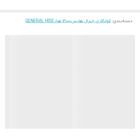
رادیاتور طلایی
دارد
دسته‌بندی
:
کولرگازی جنرال هایس12000 هزارGENERAL HISE
شلنگ تخلیه اب
دارد
درین
ریموت کنترل
دارد
نوع گاز مبرد
۴۱۰ R
کلاس آب و هوایی
T1
وزن کندانسور
۲۹ کیلو