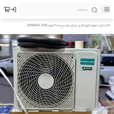
کالا مارکت اهواز
/
کولرگازی جنرال هایس12000 هزارGENERAL HISE