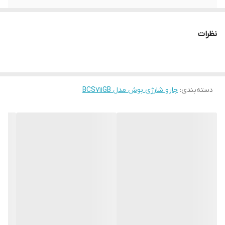
مدل دستگاه
جارو شارژی بوش مدل BCS711GB
نظرات
توان دستگاه
۱۸ ولت
قابلیت نصب روی
دارد
دیوار
دسته‌بندی
:
جارو شارژی بوش مدل BCS711GB
باطری لیتیومی
دارد