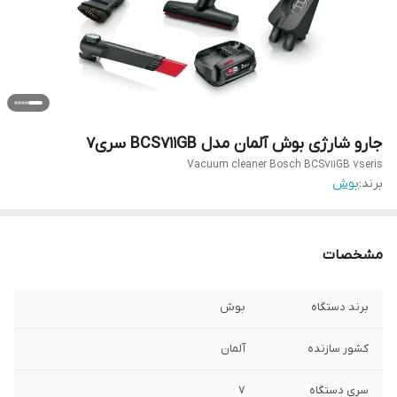
جارو شارژی بوش آلمان مدل BCS711GB سری۷
Vacuum cleaner Bosch BCS711GB 7seris
برند:
بوش
مشخصات
برند دستگاه
بوش
کشور سازنده
آلمان
سری دستگاه
۷