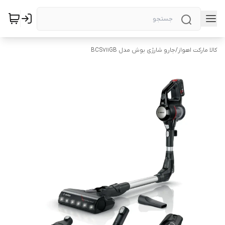
کالا مارکت اهواز
/
جارو شارژی بوش مدل BCS711GB