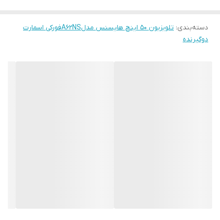
کیفیت صدا دالبی
دارد
اسمارت
دسته‌بندی
:
تلویزیون ۵۰ اینچ هایسنس مدلA62NSفورکی اسمارت
دوگیرنده
اپل هوم کیت
دارد
رزولوشن تصویر
۲۱۶۰*۳۸۴۰