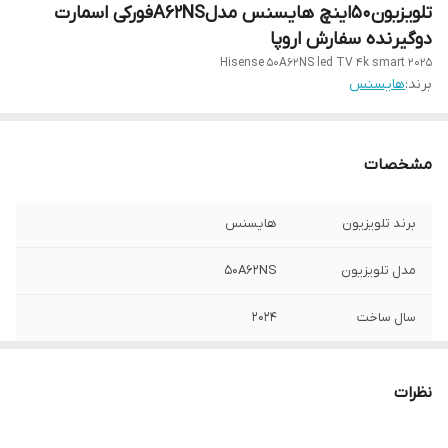
تلویزیون۵۰اینچ هایسنس مدلA62NSفورکی اسمارت
دوگیرنده سفارش اروپا
Hisense 50A62NS led TV 4k smart 2025
برند:
هایسنس
مشخصات
برند تلویزیون
هایسنس
مدل تلویزیون
50A62NS
سال ساخت
۲۰۲۴
سفارش ساخت
اروپا
نظرات
کیفیت تصویر
فورکی اسمارت