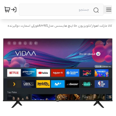
کالا مارکت اهواز
/
تلویزیون ۵۰ اینچ هایسنس مدلA62NSفورکی اسمارت دوگیرنده