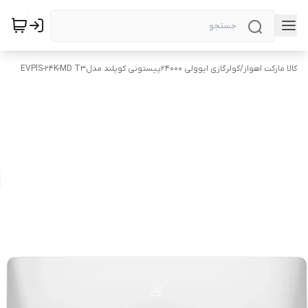
کالا مارکت اهواز
/
کولرگازی ایوولی 24000پیستونی کوپلند مدلEVPlS-24K-MD T3