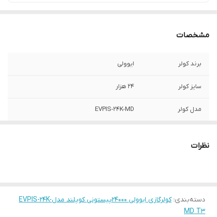
مشخصات
برند کولر
ایوولی
سایز کولر
۲۴ هزار
مدل کولر
EVPIS-24K-MD
نوع کمپرسور
پیستونی کوپلند هند
نظرات
کلاس آب و هوایی
T3
۵متر لوله و عایق
دارد
دسته‌بندی
:
کولرگازی ایوولی 24000پیستونی کوپلند مدلEVPlS-24K-
۵متر کابل ارتباطی
دارد
MD T3