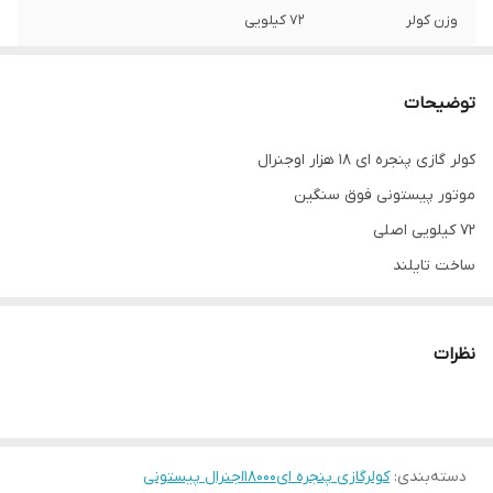
وزن کولر
۷۲ کیلویی
نوع رادیاتور
۴ لوله
توضیحات
نوع گاز مبرد
R22
کولر گازی پنجره ای ۱۸ هزار اوجنرال
بدنه تمام فلزی
بله
موتور پیستونی فوق سنگین
برند کشور مبدا
ژاپن
۷۲ کیلویی اصلی
ساخت تایلند
کشور منتاژه
تایلند
بدنه تمام فلزی
رادیاتور ۴ لول
نظرات
گاز مبرد ۲۲
دسته‌بندی
:
کولرگازی پنجره ای18000اجنرال پیستونی