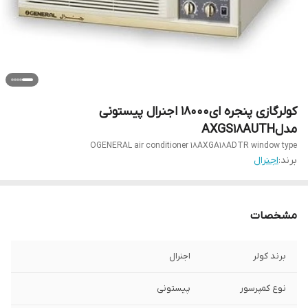
کولرگازی پنجره ای18000 اجنرال پیستونی
مدلAXGS18AUTH
OGENERAL air conditioner 18AXGA18ADTR window type
برند:
اجنرال
مشخصات
برند کولر
اجنرال
نوع کمپرسور
پیستونی