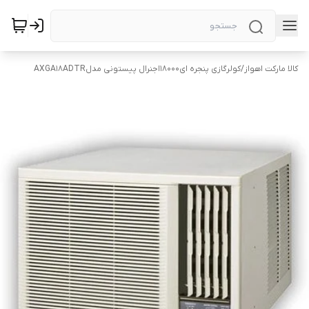
کالا مارکت اهواز
/
کولرگازی پنجره ای18000اجنرال پیستونی مدلAXGA18ADTR