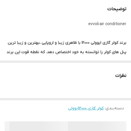
رادیاتور طلایی
دو لایه
توضیحات
لوله مسی ۱/۲&۱/۴
۲/۸۰ متر
evvoli air conditioner
کابل فرمان و قدرت
۵متر
موتور پرقدرت حاره
دارد
برند کولر گازی ایوولی 12000 با ظاهری زیبا و اروپایی ،بهترین و زیبا ترین
ای گرمسیر
پنل های کولر را توانسته به خود اختصاص دهد. که نقطه قوت این برند
نیز همین هست.این برند در تمامی ظرفیت های تهویه مطبوع خانگی و
پنل بزرگ
دارد
صنعتی اقدام به تولید کرده
نظرات
کندانسور بزرگ
دارد
صرفه جویی د
ر مصرف انرژی
جنس آلیاژی کندانسور ایوولی طلایی می باشد و از روکش GOLD FIN
سیستم اینورتر
ندارد
استفاده شده
وزن کندانسور
35 کیلویی
دسته‌بندی
:
کولر گازی 12000ایوولی
این سیستم تهویه از کم صدا ترین دستگاه های موجود در بازار و نویز
موتور فن بسیار پایین و بی صدا است.
پرتاب باد چهار جهته:
کمترین دستگاه در این بازه قیمتی پرتاب باد