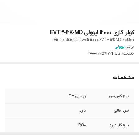
کولر گازی ۱۲۰۰۰ ایوولی EVT3-12K-MD
Air conditioner evvoli 12000 EVT3-12K-MD Golden
برند:
ایوولی
شناسه کالا
2800000571764
مشخصات
نوع کمپرسور
روتاری T3
سرد خالی
دارد
نوع گاز مبرد
R410