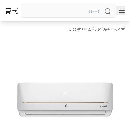
کالا مارکت اهواز
/
کولر گازی 12000ایوولی