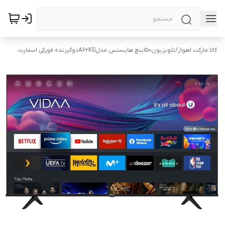
کالا مارکت اهواز
/
تلویزیون۵۰اینچ هایسنس مدلA62KSدوگیرنده فورکی اسمارت