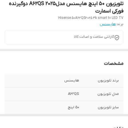
تلویز‌یون ۵۰ اینچ هایسنس مدلA62QS ۲۰۲۵ دوگیرنده
فورکی اسمارت
Hisense 50A62QS2025 4k smart tv LED TV
برند:
هایسنس
گارانتی سلامت و اصالت کالا
مشخصات
برند تلویزیون
هایسنس
مدل تلویزیون
A62QS
سایز تلویزیون
۵۰ اینچ
کیفیت تصویر
فورکی اسمارت