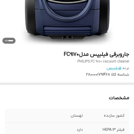
جاروبرقی فیلیپس مدلFC9170
PHILIPS FC 9170 vacuum cleaner
برند:
فیلیپس
شناسه کالا
2800001791468
مشخصات
کشور سازنده
لهستان
فیلتر HEPA 13
دارد