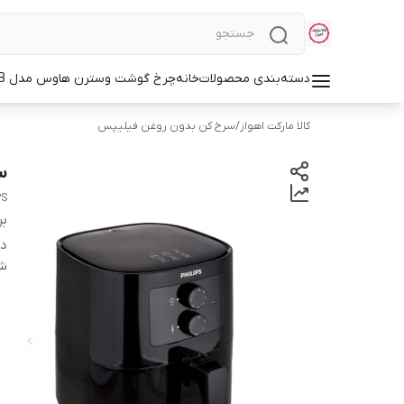
دسته‌بندی محصولات
خانه
چرخ گوشت وسترن هاوس مدل WMG-3750B
کالا مارکت اهواز
/
سرخ کن بدون روغن فیلیپس
س
PS
بر
دس
شن