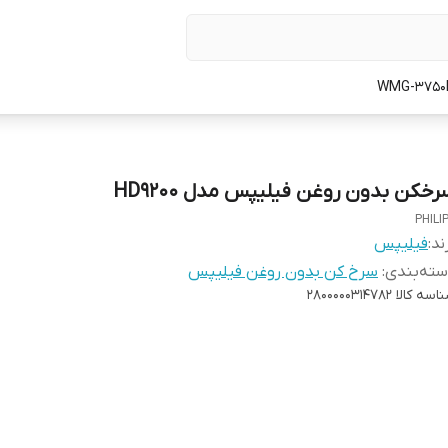
رخکن بدون روغن فیلیپس مدل HD9200
PHILI
ند:
فیلیپس
ته‌بندی
:
سرخ کن بدون روغن فیلیپس
اسه کالا
2800000314782